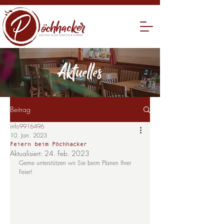
Aktuelles
Beitrag
info9916496
10. Jan. 2023
Feiern beim Pöchhacker
Aktualisiert:
24. Feb. 2023
Gerne unterstützen wir Sie beim Planen Ihrer 
Feier!