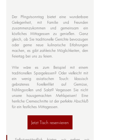
Der Pfingstsonntag bietet eine wunderbare 
Gelegenheit, mit Familie und Freunden 
zusammenzukommen und gemeinsam ein 
köstliches Mittagessen zu genießen. Ganz 
gleich, ob Sie traditionelle Gerichte bevorzugen 
oder gerne neue kulinarische Erfahrungen 
machen, es gibt zahlreiche Möglichkeiten, den 
Feiertag bei uns zu feiern.
Wie wäre es zum Beispiel mit einem 
traditionellen Spargelessen? Oder vielleicht mit 
ein wenig asiatischen Touch: klassisch 
gebratenes Forellenfilet auf Gemüse, 
Frühlingsrollen und Salat? Vergessen Sie nicht 
unsere hausgemachten Mehlspeisen! Eine 
herrliche Cremeschnitte ist der perfekte Abschluß 
für ein festliches Mittagessen. 
Jetzt Tisch reservieren
„Selbstverständlich bieten wir neben wir 