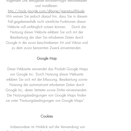
folgenden Link verfügbare Browser-Plugin herunterladen
und installieren:
http://tools.google.com/dlpage/gaoptout?hl=de
.
Wir weisen Sie jedoch darauf hin, dass Sie in diesem
Fall gegebenenfalls nicht sämtliche Funktionen dieser
Website voll umfänglich nutzen können. Durch die
Nutzung dieser Website erklären Sie sich mit der
Bearbeitung der über Sie erhobenen Daten durch
Google in der zuvor beschriebenen Art und Weise und
zu dem zuvor benannten Zweck einverstanden.
Google Map
Diese Webseite verwendet das Produkt Google Maps
von Google Inc. Durch Nutzung dieser Webseite
erklären Sie sich mit der Erfassung, Bearbeitung sowie
Nutzung der automatisiert erhobenen Daten durch
Google Inc, deren Vertreter sowie Dritter einverstanden.
Die Nutzungsbedingungen von Google Maps finden
sie unter "Nutzungsbedingungen von Google Maps".
Cookies
Insbesondere im Hinblick auf die Verwendung von