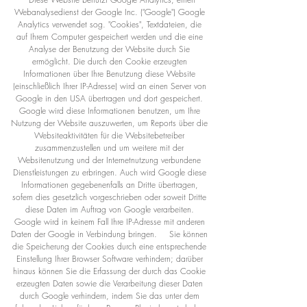
Webanalysedienst der Google Inc. ("Google") Google
Analytics verwendet sog. "Cookies", Textdateien, die
auf Ihrem Computer gespeichert werden und die eine
Analyse der Benutzung der Website durch Sie
ermöglicht. Die durch den Cookie erzeugten
Informationen über Ihre Benutzung diese Website
(einschließlich Ihrer IP-Adresse) wird an einen Server von
Google in den USA übertragen und dort gespeichert.
Google wird diese Informationen benutzen, um Ihre
Nutzung der Website auszuwerten, um Reports über die
Websiteaktivitäten für die Websitebetreiber
zusammenzustellen und um weitere mit der
Websitenutzung und der Internetnutzung verbundene
Dienstleistungen zu erbringen. Auch wird Google diese
Informationen gegebenenfalls an Dritte übertragen,
sofern dies gesetzlich vorgeschrieben oder soweit Dritte
diese Daten im Auftrag von Google verarbeiten.
Google wird in keinem Fall Ihre IP-Adresse mit anderen
Daten der Google in Verbindung bringen. Sie können
die Speicherung der Cookies durch eine entsprechende
Einstellung Ihrer Browser Software verhindern; darüber
hinaus können Sie die Erfassung der durch das Cookie
erzeugten Daten sowie die Verarbeitung dieser Daten
durch Google verhindern, indem Sie das unter dem