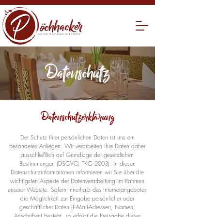
Datenschutz
Datenschutzerkl
rung
ä
Der Schutz Ihrer persönlichen Daten ist uns ein
besonderes Anliegen. Wir verarbeiten Ihre Daten daher
ausschließlich auf Grundlage der gesetzlichen
Bestimmungen (DSGVO, TKG 2003). In diesen
Datenschutzinformationen informieren wir Sie über die
wichtigsten Aspekte der Datenverarbeitung im Rahmen
unserer Website. Sofern innerhalb des Internetangebotes
die Möglichkeit zur Eingabe persönlicher oder
geschäftlicher Daten (E-Mail-Adressen, Namen,
Anschriften) besteht, so erfolgt die Preisgabe dieser