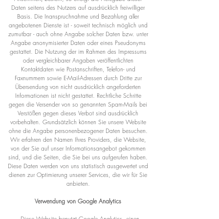
Daten seitens des Nutzers auf ausdrücklich freiwilliger
Basis. Die Inanspruchnahme und Bezahlung aller
angebotenen Dienste ist - soweit technisch möglich und
zumutbar - auch ohne Angabe solcher Daten bzw. unter
Angabe anonymisierter Daten oder eines Pseudonyms
gestattet. Die Nutzung der im Rahmen des Impressums
oder vergleichbarer Angaben veröffentlichten
Kontaktdaten wie Postanschriften, Telefon- und
Faxnummern sowie E-Mail-Adressen durch Dritte zur
Übersendung von nicht ausdrücklich angeforderten
Informationen ist nicht gestattet. Rechtliche Schritte
gegen die Versender von so genannten Spam-Mails bei
Verstößen gegen dieses Verbot sind ausdrücklich
vorbehalten. Grundsätzlich können Sie unsere Website
ohne die Angabe personenbezogener Daten besuchen.
Wir erfahren den Namen Ihres Providers, die Website,
von der Sie auf unser Informationsangebot gekommen
sind, und die Seiten, die Sie bei uns aufgerufen haben.
Diese Daten werden von uns statistisch ausgewertet und
dienen zur Optimierung unserer Services, die wir für Sie
anbieten.
Verwendung von Google Analytics
Diese Website benutzt Google Analytics, einen