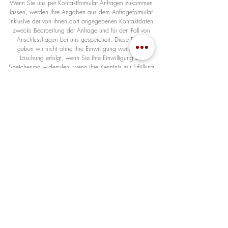
Wenn Sie uns per Kontaktformular Anfragen zukommen
lassen, werden Ihre Angaben aus dem Anfrageformular
inklusive der von Ihnen dort angegebenen Kontaktdaten
zwecks Bearbeitung der Anfrage und für den Fall von
Anschlussfragen bei uns gespeichert. Diese Daten
geben wir nicht ohne Ihre Einwilligung weiter. Die
Löschung erfolgt, wenn Sie Ihre Einwilligung zur
Speicherung widerrufen, wenn ihre Kenntnis zur Erfüllung
des mit der Speicherung verfolgten Zwecks nicht mehr
erforderlich ist oder wenn ihre Speicherung aus
sonstigen gesetzlichen Gründen unzulässig ist.
Auskunft, Löschung, Sperrung
Ihnen stehen grundsätzlich die Rechte auf Auskunft,
Berichtigung, Löschung, Einschränkung,
Datenübertragbarkeit, Widerruf und Widerspruch zu.
Wenn Sie glauben, dass die Verarbeitung Ihrer Daten
gegen das Datenschutzrecht verstößt oder Ihre
datenschutzrechtlichen Ansprüche sonst in einer Weise
verletzt worden sind, können Sie sich bei der
Aufsichtsbehörde beschweren. In Österreich ist dies die
Datenschutzbehörde.