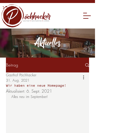
Aktuelles
Beitrag
Gasthof Pöchhacker
31. Aug. 2021
Wir haben eine neue Homepage!
Aktualisiert:
6. Sept. 2021
Alles neu im September!