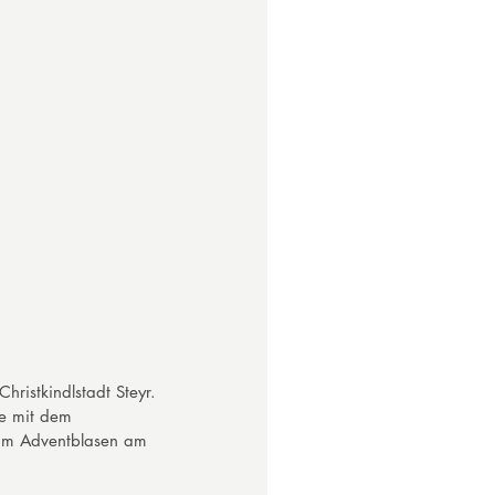
ristkindlstadt Steyr. 
e mit dem 
eim Adventblasen am 