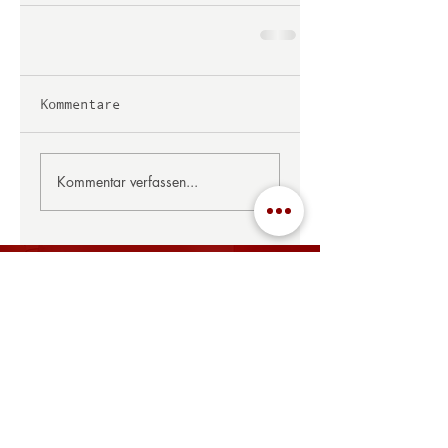
Kommentare
Kommentar verfassen...
ÖFFNUNGSZEITEN
MO, DI, MI, FR: 08:00 - 14:00 Uhr, 17:00 - 22:00 Uhr
SA: gegen Voranmeldung geöffnet
SO: 08:00 - 14:00 Uhr
​Betriebsurlaub im Restaurant
vom 27.07. bis 16.08.2026