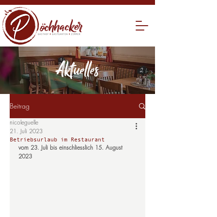
Aktuelles
Beitrag
nicoleguelle
21. Juli 2023
Betriebsurlaub im Restaurant
vom 23. Juli bis einschliesslich 15. August 
2023