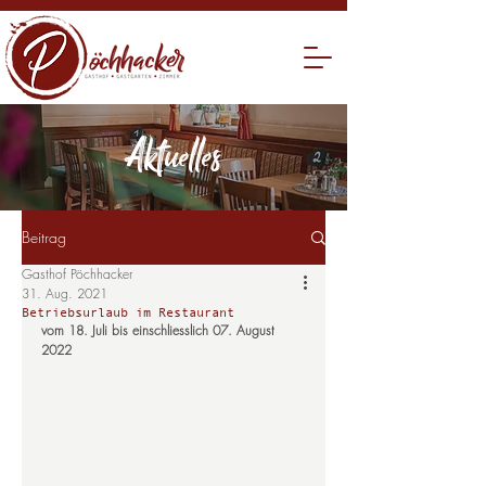
Aktuelles
Beitrag
Gasthof Pöchhacker
31. Aug. 2021
Betriebsurlaub im Restaurant
vom 18. Juli bis einschliesslich 07. August 
2022